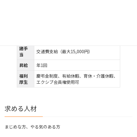
休日
年間105日（当社カレンダーによる）
加入
社会保険完備
保険
給与
面接時提示
諸手
交通費支給（最大15,000円）
当
昇給
年1回
福利
慶弔金制度、有給休暇、育休・介護休暇、
厚生
エクシブ会員権使用可
求める人材
まじめな方、やる気のある方